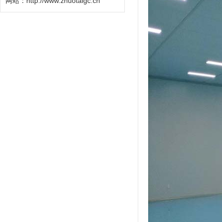
网站：http://www.zhuotaigc.cn