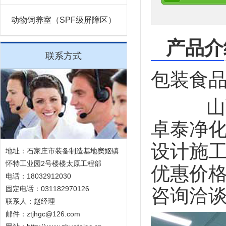
动物饲养室（SPF级屏障区）
产品介
联系方式
包装食
山西需
卓泰净
设计施
地址：石家庄市装备制造基地窦妪镇
怀特工业园2号楼楼太原工程部
优惠价
电话：18032912030
固定电话：031182970126
咨询洽
联系人：赵经理
邮件：ztjhgc@126.com