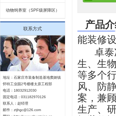
动物饲养室（SPF级屏障区）
产品介
联系方式
能装修
卓泰净
生、生
等多个
地址：石家庄市装备制造基地窦妪镇
风、防
怀特工业园2号楼楼太原工程部
电话：18032912030
案，兼
固定电话：031182970126
联系人：赵经理
生产、
邮件：ztjhgc@126.com